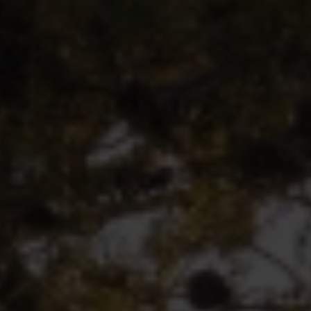
VIELFALT
CARAVANING
MAGAZIN
Caravaning mit
CARAVANING
Hund
WELT
Wellness-
Camping
...und noch mehr!