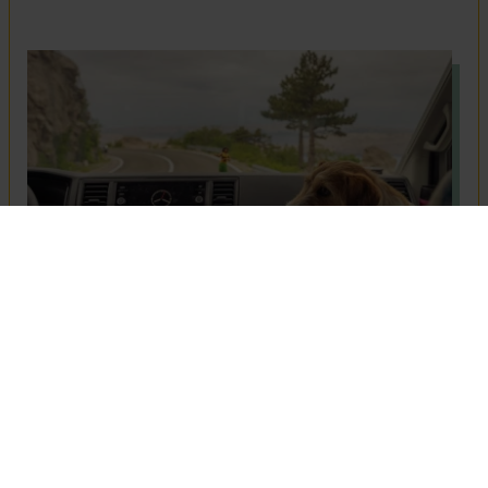
Caravaning mit Hund
Mit dem Vierbeiner in die Ferien.
Caravaning bietet viele Möglichkeiten, die
Mensch und Hund glücklich machen.
Entdecken Sie hundefreundliche
Campingplätze und wertvolle Tipps.