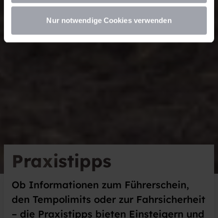
Nur notwendige Cookies verwenden
Praxistipps
Ob Informationen zum Führerschein,
den Tempolimits oder zur Fahrsicherheit
– die Praxistipps bieten Einsteigern und