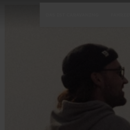
DAS IST CARAVANING
FAHRZE
CARAVANING ENTDECKEN
Freiheit
Spontanität
Momente
CARAVANING 1X1
Einsteigen
Der Ratgeber für unterwegs
Caravaning-Tutorials
Fahrsicherheitstraining mit Timo Boll