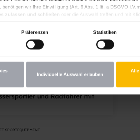
benötigen wir Ihre Einwilligung (Art. 6 Abs. 1 lit. a DSGVO i.
it
es zulassen und schließen
oder die Auswahl treffen und mit Kli
n Ihre erteilte Einwilligung jederzeit für die Zukunft widerrufen.
st. Wenn Sie unter 16 Jahre alt sind und Ihre Zustimmung zu frei
d Co. –
Präferenzen
Statistiken
iehungsberechtigten um Erlaubnis bitten. Weitere Informationen
t
ent
kies
Alle
Individuelle Auswahl erlauben
ssersportler und Radfahrer mit
IT SPORTEQUIPMENT