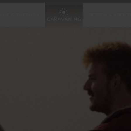
UGE & ZUBEHÖR
REISEN & ABENT
EVENTS & MESSEN
Caravan Salon Düsseldorf
Händlermessen 2026
zur Messe-Übersicht
GEWINNSPIELE
Caravaning-Gewinnspiel
Caravan Urlaub gewinnen
Tor des Monats
weitere Gewinnspiele