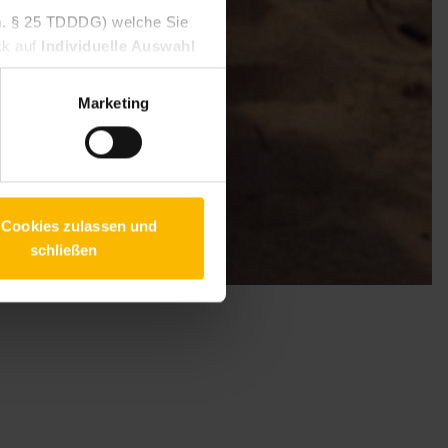
V.m. § 25 TDDDG) welche Sie
ck auf
Individuelle Auswahl
 Um Ihren Widerruf auszuüben,
willigen Diensten geben
Marketing
 finden Sie in unseren
 Cookies zulassen und
schließen