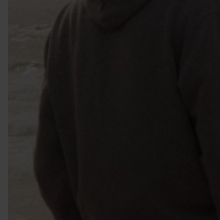
VIELFALT CARAVANING
Caravaning mit Hund
Wellness-Camping
...und noch mehr!