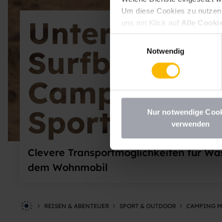
Um diese Cookies zu nutzen, 
Unterwegs m
uns mit Klick auf
Alle Cooki
erlauben
erteilen. Sie könne
Einwilligungsauswahl
deaktivieren Sie diesen Dien
Surfbrett un
Notwendig
möchten, müssen Sie Ihre Erz
Datenschutzhinweisen
.
Camping mi
Sportequipm
Nur notwendige Coo
verwenden
Clevere Transportmöglichkeiten für Wa
dem Wohnmobil
REISEN & ABENTEUER
SPORT & OUTDOOR
CAMPING M