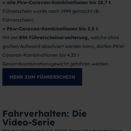
= alle Pkw-Caravan-Kombinationen bis 18,7 t.
bekannten Onlineportalen zum Kauf von
Die beste
Wohnwagen-Rangierhilfe
ist wohl die,
Führerschein wurde nach 1999 gemacht (B-
gebrauchten Fahrzeugen. Diese bieten neben PKW
mit der der eigene Caravan zuverlässig und
Führerschein)
und LKW mittlerweile auch Reisemobile und
preisgünstig bewegt werden kann und die ein
= Pkw-Caravan-Kombinationen bis 3,5 t.
Caravans in ihren Suchfiltern an.
möglichst geringes Eigengewicht hat. Für
Mit der
B96 Führerscheinerweiterung,
welche ohne
verschieden große und schwere Wohnwagen gibt
großen Aufwand absolviert werden kann, dürfen PKW-
es entsprechend auch verschieden starke und
Caravan-Kombinationen bis 4,25 t
schwere Rangierhilfen, die sich natürlich auch im
Gesamtkombinationsgewicht gefahren werden.
Preis unterscheiden. Für leichte Touringwohnwagen
MEHR ZUM FÜHRERSCHEIN
genügen kleinere Modelle mit zwei Antriebswalzen –
eine pro Rad, doppelachsige Großraumwohnwagen
benötigen starke Ausführungen mit vier
Antriebswalzen. Eine pauschale Aussage zum
Fahrverhalten: Die
vermeintlich besten „Mover“ ist daher schwer zu
Video-Serie
treffen.