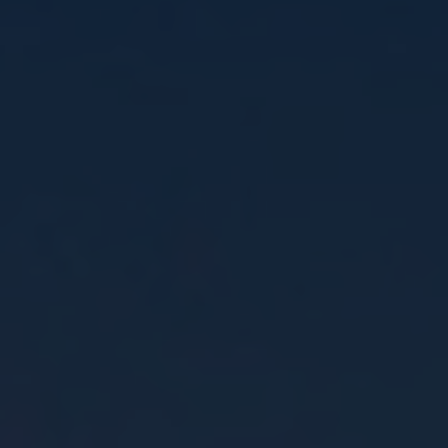
VIELFALT
CARAVANING
MAGAZIN
Caravaning mit
CARAVANING
Hund
WELT
Wellness-
Camping
...und noch mehr!