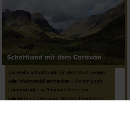
Schottland mit dem Caravan
Die Weite Schottlands mit dem Wohnwagen
oder Wohnmobil entdecken – Ob am Loch
Lomond oder im Rannoch Moor, von
Edinburgh bis Glencoe. Die West-Highlands
sind unbedingt eine Caravaning-Reise wert.