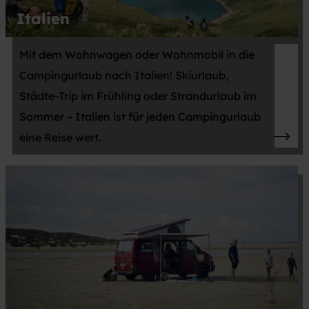
Italien
Mit dem Wohnwagen oder Wohnmobil in die
Campingurlaub nach Italien! Skiurlaub,
Städte-Trip im Frühling oder Strandurlaub im
Sommer – Italien ist für jeden Campingurlaub
eine Reise wert.