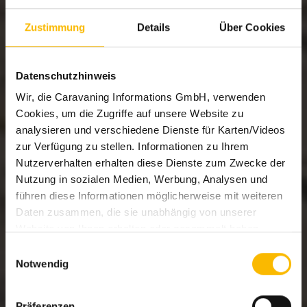
Zustimmung
Details
Über Cookies
Datenschutzhinweis
Wir, die Caravaning Informations GmbH, verwenden
Cookies, um die Zugriffe auf unsere Website zu
analysieren und verschiedene Dienste für Karten/Videos
zur Verfügung zu stellen. Informationen zu Ihrem
Nutzerverhalten erhalten diese Dienste zum Zwecke der
Nutzung in sozialen Medien, Werbung, Analysen und
führen diese Informationen möglicherweise mit weiteren
Daten zusammen, die sie unabhängig von unserer
Website von Ihnen erhalten oder gesammelt haben.
Welche Dienste eingesetzt werden können Sie den
Einwilligungsauswahl
Details im Cookie-Consent-Tool ersehen.
Notwendig
Um diese Cookies zu nutzen, benötigen wir Ihre
Einwilligung (Art. 6 Abs. 1 lit. a DSGVO i.V.m. § 25
Präferenzen