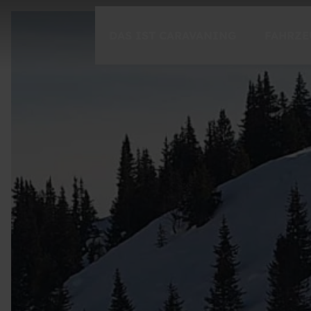
DAS IST CARAVANING
FAHRZE
CARAVANING ENTDECKEN
Freiheit
Spontanität
Momente
CARAVANING 1X1
Einsteigen
Der Ratgeber für unterwegs
Caravaning-Tutorials
Fahrsicherheitstraining mit Timo Boll