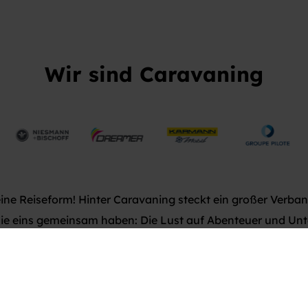
Wir sind Caravaning
eine Reiseform! Hinter Caravaning steckt ein großer Verban
 die eins gemeinsam haben: Die Lust auf Abenteuer und Un