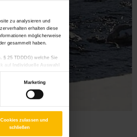
site zu analysieren und
zerverhalten erhalten diese
nformationen möglicherweise
oder gesammelt haben.
V.m. § 25 TDDDG) welche Sie
ck auf
Individuelle Auswahl
 Um Ihren Widerruf auszuüben,
willigen Diensten geben
Marketing
 finden Sie in unseren
 Cookies zulassen und
schließen