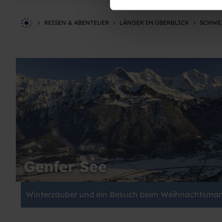
REISEN & ABENTEUER
LÄNDER IM ÜBERBLICK
SCHWE
Genfer See
Winterzauber und ein Besuch beim Weihnachtsma