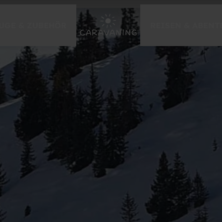
UGE & ZUBEHÖR
REISEN & ABENT
EVENTS & MESSEN
Caravan Salon Düsseldorf
Händlermessen 2026
zur Messe-Übersicht
GEWINNSPIELE
Caravaning-Gewinnspiel
Caravan Urlaub gewinnen
Tor des Monats
weitere Gewinnspiele