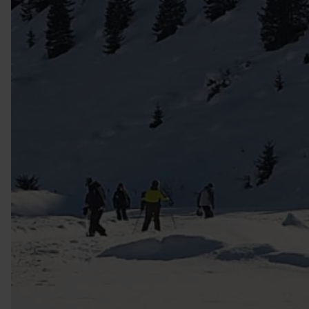
VIELFALT CARAVANING
Caravaning mit Hund
Wellness-Camping
...und noch mehr!