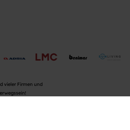
d vieler Firmen und
terwegssein!