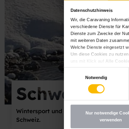
Datenschutzhinweis
Wir, die Caravaning Informa
verschiedene Dienste für Kar
Dienste zum Zwecke der Nutz
mit weiteren Daten zusammen
Welche Dienste eingesetzt w
Um diese Cookies zu nutzen, 
uns mit Klick auf
Alle Cooki
erlauben
erteilen. Sie könne
Einwilligungsauswahl
deaktivieren Sie diesen Dien
Notwendig
möchten, müssen Sie Ihre Erz
Schweiz
Datenschutzhinweisen
.
Wintersport und traumhafte Bergpanor
Nur notwendige Coo
Schweiz.
verwenden