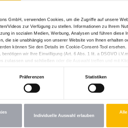
tions GmbH, verwenden Cookies, um die Zugriffe auf unsere Web
ten/Videos zur Verfügung zu stellen. Informationen zu Ihrem Nut
ung in sozialen Medien, Werbung, Analysen und führen diese I
, die sie unabhängig von unserer Website von Ihnen erhalten 
erden können Sie den Details im Cookie-Consent-Tool ersehen.
benötigen wir Ihre Einwilligung (Art. 6 Abs. 1 lit. a DSGVO i.
es zulassen und schließen
oder die Auswahl treffen und mit Kli
n Ihre erteilte Einwilligung jederzeit für die Zukunft widerrufen.
st. Wenn Sie unter 16 Jahre alt sind und Ihre Zustimmung zu frei
Präferenzen
Statistiken
iehungsberechtigten um Erlaubnis bitten. Weitere Informationen
amen – Caravaning in der
kies
Alle
Individuelle Auswahl erlauben