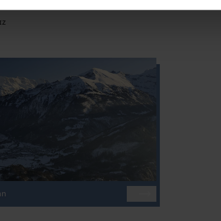
IZ
nn