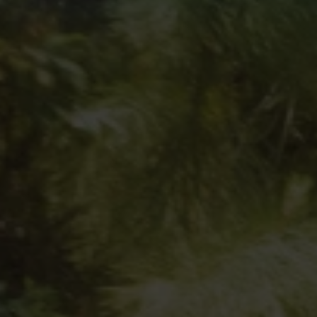
VIELFALT
CARAVANING
MAGAZIN
Caravaning mit
CARAVANING
Hund
WELT
Wellness-
Camping
...und noch mehr!