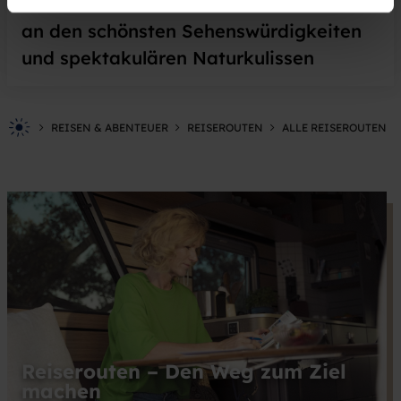
Themenstraßen zum Erlebnis – vorbei
an den schönsten Sehenswürdigkeiten
und spektakulären Naturkulissen
REISEN & ABENTEUER
REISEROUTEN
ALLE REISEROUTEN
Reiserouten – Den Weg zum Ziel
machen