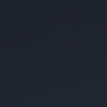
VIELFALT
CARAVANING
MAGAZIN
Caravaning mit
CARAVANING
Hund
WELT
Wellness-
Camping
...und noch mehr!