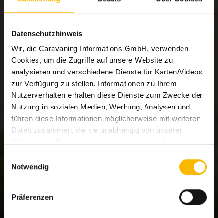
Datenschutzhinweis
Wir, die Caravaning Informations GmbH, verwenden
Cookies, um die Zugriffe auf unsere Website zu
analysieren und verschiedene Dienste für Karten/Videos
zur Verfügung zu stellen. Informationen zu Ihrem
Nutzerverhalten erhalten diese Dienste zum Zwecke der
Nutzung in sozialen Medien, Werbung, Analysen und
führen diese Informationen möglicherweise mit weiteren
Daten zusammen, die sie unabhängig von unserer
Website von Ihnen erhalten oder gesammelt haben.
Welche Dienste eingesetzt werden können Sie den
Einwilligungsauswahl
Details im Cookie-Consent-Tool ersehen.
Notwendig
Um diese Cookies zu nutzen, benötigen wir Ihre
Einwilligung (Art. 6 Abs. 1 lit. a DSGVO i.V.m. § 25
Präferenzen
TDDDG) welche Sie uns mit Klick auf
Alle Cookies
zulassen und schließen
oder die Auswahl treffen und