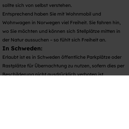
sollte sich von selbst verstehen.
Entsprechend haben Sie mit Wohnmobil und
Wohnwagen in Norwegen viel Freiheit. Sie fahren hin,
wo Sie möchten und können sich Stellplätze mitten in
der Natur aussuchen – so fühlt sich Freiheit an.
In Schweden:
Erlaubt ist es in Schweden öffentliche Parkplätze oder
Rastplätze für Übernachtung zu nutzen, sofern dies per
Beschilderung nicht ausdrücklich verboten ist.
Wer mit eine Caravaning-Fahrzeug in Schweden
unterwegs ist fällt nicht direkt unter das
Jedermannsrecht, sondern unter das Gesetz zum
Fahren im Gelände ("Terrängkörningslagen"). Dieses
Gesetz unterbindet das Fahren motorbetriebener
Fahrzeuge abseits befestigter Straßen (Offroad) und