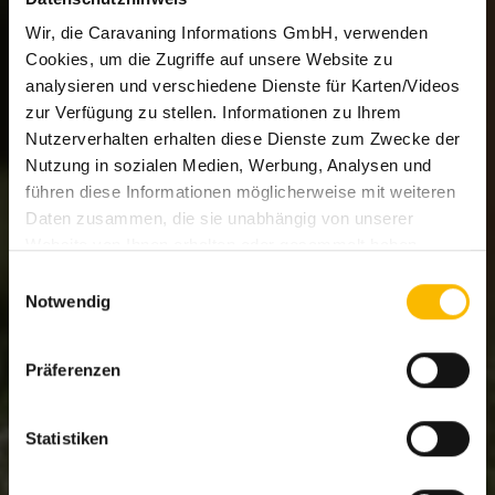
Wir, die Caravaning Informations GmbH, verwenden
Cookies, um die Zugriffe auf unsere Website zu
analysieren und verschiedene Dienste für Karten/Videos
zur Verfügung zu stellen. Informationen zu Ihrem
Nutzerverhalten erhalten diese Dienste zum Zwecke der
Nutzung in sozialen Medien, Werbung, Analysen und
führen diese Informationen möglicherweise mit weiteren
Daten zusammen, die sie unabhängig von unserer
Website von Ihnen erhalten oder gesammelt haben.
Welche Dienste eingesetzt werden können Sie den
Einwilligungsauswahl
Details im Cookie-Consent-Tool ersehen.
Notwendig
Um diese Cookies zu nutzen, benötigen wir Ihre
Einwilligung (Art. 6 Abs. 1 lit. a DSGVO i.V.m. § 25
Präferenzen
TDDDG) welche Sie uns mit Klick auf
Alle Cookies
zulassen und schließen
oder die Auswahl treffen und
mit Klick auf
Individuelle Auswahl erlauben
erteilen. Sie
Statistiken
können Ihre erteilte Einwilligung jederzeit für die Zukunft
widerrufen. Um Ihren Widerruf auszuüben, deaktivieren