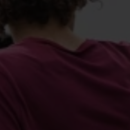
VIELFALT
CARAVANING
MAGAZIN
Caravaning mit
CARAVANING
Hund
WELT
Wellness-
Camping
...und noch mehr!