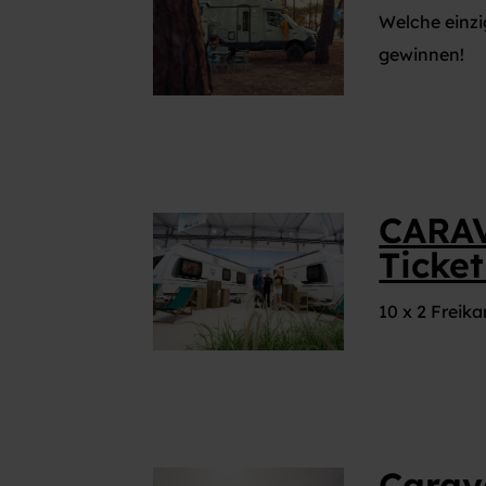
VIELFALT CARAVANING
Welche einzi
Caravaning mit Hund
gewinnen!
Wellness-Camping
...und noch mehr!
CARAV
Ticke
10 x 2 Frei
Carav