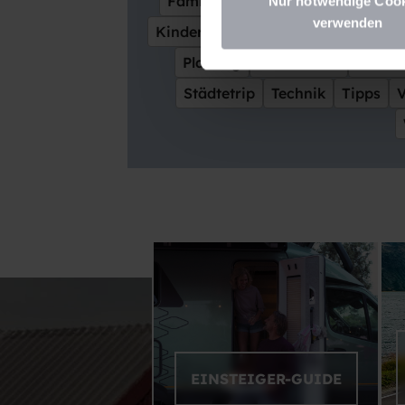
Familienfreundlich
Fluss
Fran
Nur notwendige Coo
verwenden
Kinder
Kulinarik
Kultur
Leses
Planung
Reiseführer
Reisezi
Städtetrip
Technik
Tipps
EINSTEIGER-GUIDE