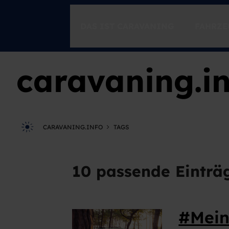
DAS IST CARAVANING
FAHRZE
caravaning.in
CARAVANING ENTDECKEN
Freiheit
Spontanität
Momente
CARAVANING.INFO
TAGS
CARAVANING 1X1
Einsteigen
10 passende Einträ
Der Ratgeber für unterwegs
Caravaning-Tutorials
Fahrsicherheitstraining mit Timo Boll
#Mein