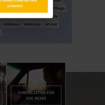
Interieur
Junge Leute
Kaufen
 Cookies zulassen und
schließen
oad
Ostsee
Paare
Park
Pflege
ren
Sport
Stellplätze
Städte
Wellness
Weltreise
Winter
e
CHECKLISTEN FÜR
DIE REISE