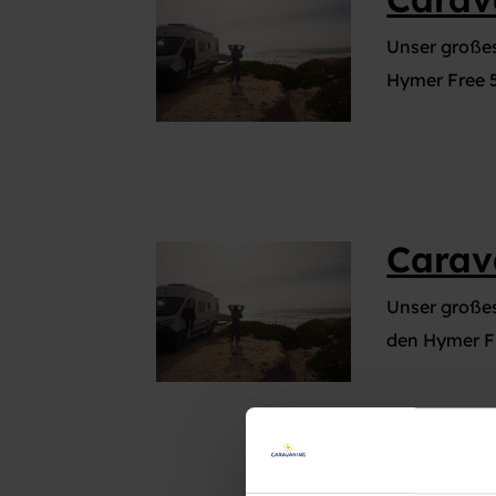
Unser große
Hymer Free 
Carav
Unser große
den Hymer F