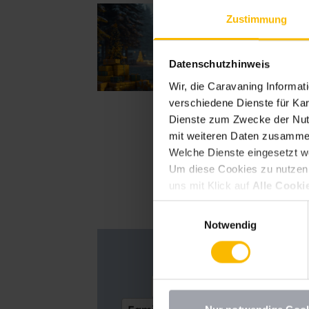
Das g
Zustimmung
Alle Jahre wi
Wochenende 
Datenschutzhinweis
Wir, die Caravaning Informa
verschiedene Dienste für Kar
Dienste zum Zwecke der Nutz
mit weiteren Daten zusammen
Welche Dienste eingesetzt w
Um diese Cookies zu nutzen, 
uns mit Klick auf
Alle Cooki
erlauben
erteilen. Sie könne
Einwilligungsauswahl
deaktivieren Sie diesen Dien
Notwendig
möchten, müssen Sie Ihre Erz
Datenschutzhinweisen
.
Abenteuer
Anschaffung
Caravaning erleben
Cara