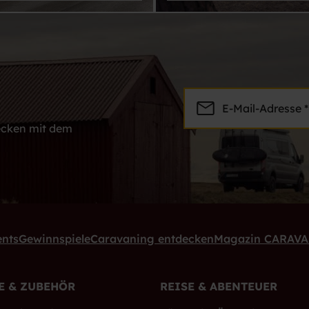
E-Mail-Adresse *
decken mit dem
ents
Gewinnspiele
Caravaning entdecken
Magazin CARAV
E & ZUBEHÖR
REISE & ABENTEUER