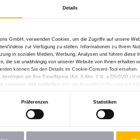
roße Adventsgewinnspiel
Details
eder... gibt es bei uns tolle Aktionen in der Weihnachtszeit
echte Caravaning-Lieblinge.
tions GmbH, verwenden Cookies, um die Zugriffe auf unsere Web
ten/Videos zur Verfügung zu stellen. Informationen zu Ihrem Nut
ung in sozialen Medien, Werbung, Analysen und führen diese I
, die sie unabhängig von unserer Website von Ihnen erhalten 
erden können Sie den Details im Cookie-Consent-Tool ersehen.
benötigen wir Ihre Einwilligung (Art. 6 Abs. 1 lit. a DSGVO i.
es zulassen und schließen
oder die Auswahl treffen und mit Kli
Weitere Themen durchsuchen
n Ihre erteilte Einwilligung jederzeit für die Zukunft widerrufen.
st. Wenn Sie unter 16 Jahre alt sind und Ihre Zustimmung zu frei
Präferenzen
Statistiken
iehungsberechtigten um Erlaubnis bitten. Weitere Informationen
Atlantik
Austausch
Baltikum
Bauernhof
Berge
B
vaning-Fahrzeuge
Deutschland
Erholung
Europa
E