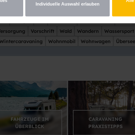
kreich
Freiheit
Genuss
Gewinnspiel
Hund
Insel
kies
Alle
Individuelle Auswahl erlauben
toff
Luxus
Meer
Messe
Mieten
Mittelmeer
Offr
ele
Rezepte
See
Sicherheit
Skandinavien
Skifah
Versorgung
Vorschrift
Wald
Wandern
Wassersport
Wintercaravaning
Wohnmobil
Wohnwagen
Überse
FAHRZEUGE IM
CARAVANING
ÜBERBLICK
PRAXISTIPPS