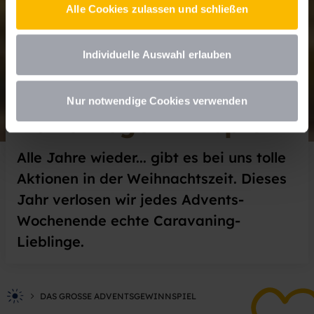
Alle Cookies zulassen und schließen
Datenschutzhinweisen
.
Individuelle Auswahl erlauben
Das große
Nur notwendige Cookies verwenden
Adventsgewinnspiel
Alle Jahre wieder... gibt es bei uns tolle
Aktionen in der Weihnachtszeit. Dieses
Jahr verlosen wir jedes Advents-
Wochenende echte Caravaning-
Lieblinge.
DAS GROSSE ADVENTSGEWINNSPIEL