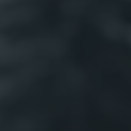
VIELFALT
CARAVANING
MAGAZIN
Caravaning mit
CARAVANING
Hund
WELT
Wellness-
Camping
...und noch mehr!