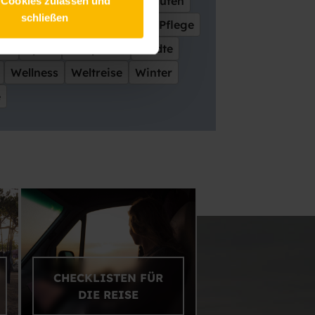
Interieur
Junge Leute
Kaufen
 Cookies zulassen und
schließen
oad
Ostsee
Paare
Park
Pflege
ren
Sport
Stellplätze
Städte
Wellness
Weltreise
Winter
e
CHECKLISTEN FÜR
DIE REISE