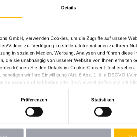
n
Details
ch die Heil- und Kurorte Bayerns
tions GmbH, verwenden Cookies, um die Zugriffe auf unsere Web
ten/Videos zur Verfügung zu stellen. Informationen zu Ihrem Nut
ung in sozialen Medien, Werbung, Analysen und führen diese I
, die sie unabhängig von unserer Website von Ihnen erhalten 
erden können Sie den Details im Cookie-Consent-Tool ersehen.
benötigen wir Ihre Einwilligung (Art. 6 Abs. 1 lit. a DSGVO i.
es zulassen und schließen
oder die Auswahl treffen und mit Kli
Weitere Themen durchsuchen
n Ihre erteilte Einwilligung jederzeit für die Zukunft widerrufen.
st. Wenn Sie unter 16 Jahre alt sind und Ihre Zustimmung zu frei
Präferenzen
Statistiken
iehungsberechtigten um Erlaubnis bitten. Weitere Informationen
Atlantik
Austausch
Baltikum
Bauernhof
Berge
B
vaning-Fahrzeuge
Deutschland
Erholung
Europa
E