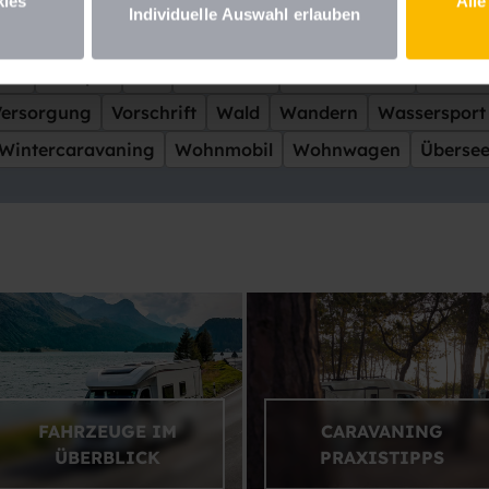
kreich
Freiheit
Genuss
Gewinnspiel
Hund
Insel
kies
Alle
Individuelle Auswahl erlauben
toff
Luxus
Meer
Messe
Mieten
Mittelmeer
Offr
ele
Rezepte
See
Sicherheit
Skandinavien
Skifah
Versorgung
Vorschrift
Wald
Wandern
Wassersport
Wintercaravaning
Wohnmobil
Wohnwagen
Überse
FAHRZEUGE IM
CARAVANING
ÜBERBLICK
PRAXISTIPPS