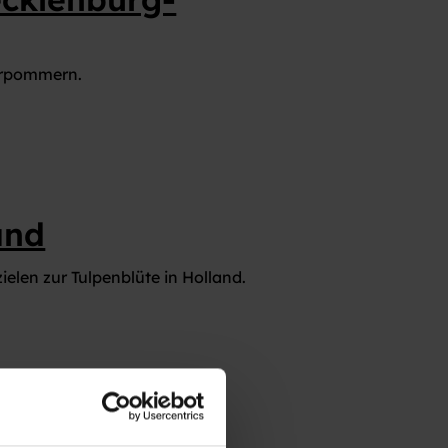
orpommern.
and
len zur Tulpenblüte in Holland.