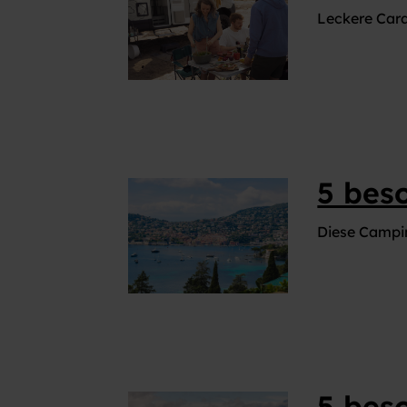
VIELFALT CARAVANING
Leckere Cara
Caravaning mit Hund
Wellness-Camping
...und noch mehr!
5 bes
Diese Campin
5 bes