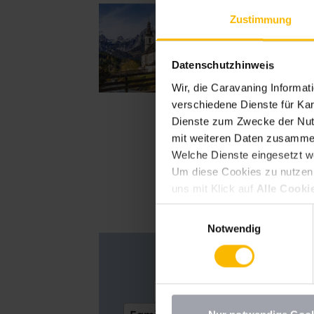
Bayer
Zustimmung
Auf Tour dur
Datenschutzhinweis
Wir, die Caravaning Informa
verschiedene Dienste für Kar
Dienste zum Zwecke der Nutz
mit weiteren Daten zusammen
Welche Dienste eingesetzt w
Um diese Cookies zu nutzen, 
uns mit Klick auf
Alle Cooki
erlauben
erteilen. Sie könne
Einwilligungsauswahl
deaktivieren Sie diesen Dien
Notwendig
möchten, müssen Sie Ihre Erz
Datenschutzhinweisen
.
Abenteuer
Anschaffung
Caravaning erleben
Cara