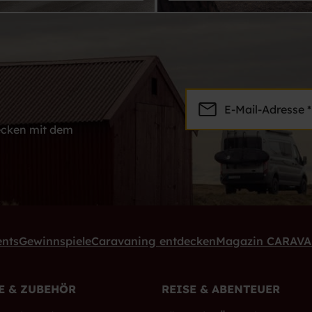
E-Mail-Adresse *
decken mit dem
ents
Gewinnspiele
Caravaning entdecken
Magazin CARAV
E & ZUBEHÖR
REISE & ABENTEUER