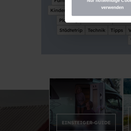
Familienfreundlich
Fluss
Fran
Nur notwendige Coo
verwenden
Kinder
Kulinarik
Kultur
Leses
Planung
Reiseführer
Reisezi
Städtetrip
Technik
Tipps
EINSTEIGER-GUIDE