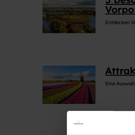
Vorp
Entdecken S
Attra
Eine Auswahl