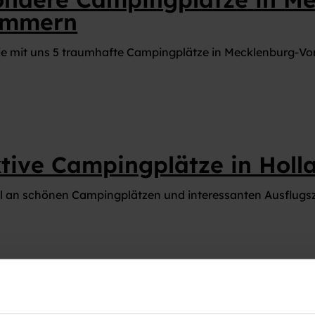
ommern
ie mit uns 5 traumhafte Campingplätze in Mecklenburg-V
ktive Campingplätze in Holl
 an schönen Campingplätzen und interessanten Ausflugszie