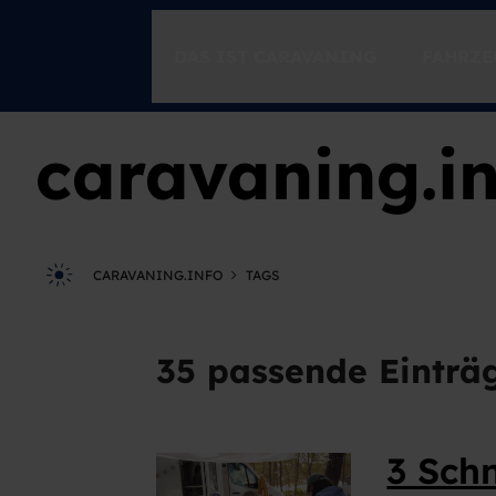
DAS IST CARAVANING
FAHRZE
caravaning.i
CARAVANING ENTDECKEN
Freiheit
Spontanität
Momente
CARAVANING.INFO
TAGS
CARAVANING 1X1
Einsteigen
35 passende Einträ
Der Ratgeber für unterwegs
Caravaning-Tutorials
Fahrsicherheitstraining mit Timo Boll
3 Sch