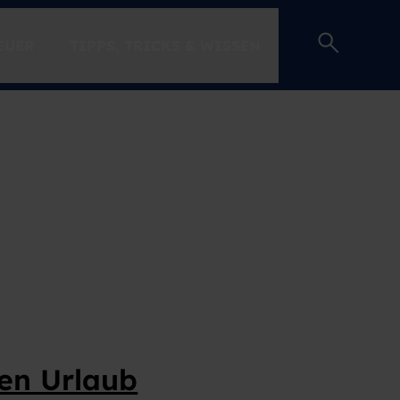
EUER
TIPPS, TRICKS & WISSEN
EINSTEIGER-GUIDE
den Urlaub