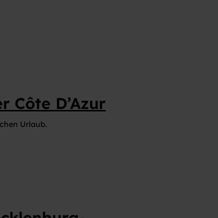
EIGENES FAHRZEUG GEWINNEN!
r Côte D’Azur
ichen Urlaub.
cklenburg-