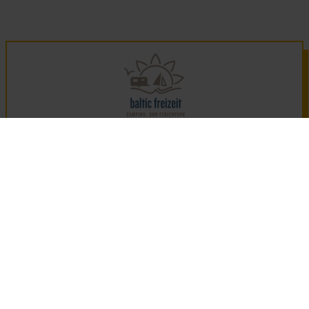
Camping- und Ferienpark
Markgrafenheide
ZUR WEBSITE
BUDENTANNENWEG 2, 18146 MARKGRAFENHEIDE, DE
+49 (0) 4544 – 800 313
INFO@BALTIC-FREIZEIT.DE
Natur und Entspannung pur gibt es hier auf 28