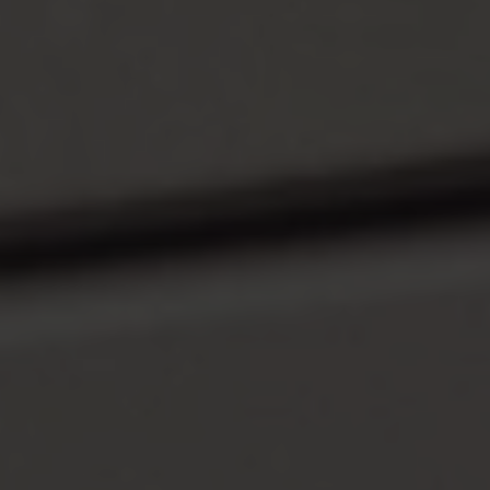
VIELFALT
CARAVANING
MAGAZIN
Caravaning mit
CARAVANING
Hund
WELT
Wellness-
Camping
...und noch mehr!