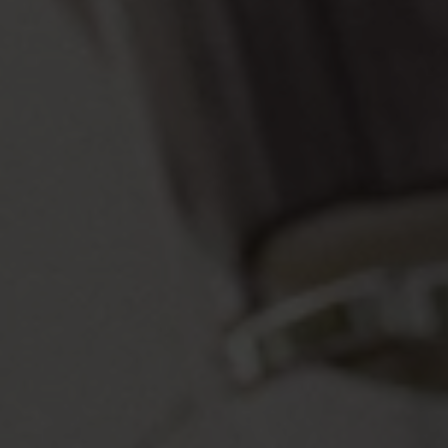
VIELFALT
CARAVANING
MAGAZIN
Caravaning mit
CARAVANING
Hund
WELT
Wellness-
Camping
...und noch mehr!