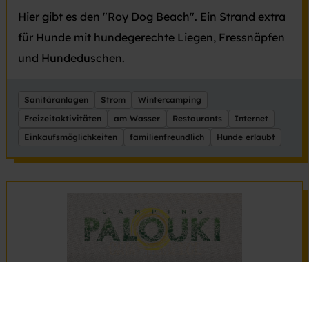
Hier gibt es den "Roy Dog Beach". Ein Strand extra
für Hunde mit hundegerechte Liegen, Fressnäpfen
und Hundeduschen.
Sanitäranlagen
Strom
Wintercamping
Freizeitaktivitäten
am Wasser
Restaurants
Internet
Einkaufsmöglichkeiten
familienfreundlich
Hunde erlaubt
Griechenand: Campsite Palouki
(Peloponnes)