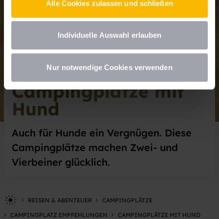
Alle Cookies zulassen und schließen
Datenschutzhinweisen
.
Individuelle Auswahl erlauben
Nur notwendige Cookies verwenden
Campingplätze mit
Hund
Auch für Hunde ein Vergnügen. Diese
Campingplätze machen Zwei- und
Vierbeiner glücklich.
REISEN & ABENTEUER
CAMPINGPLÄTZE
CAMPINGPLATZ EMPFEHLUNGEN
CAMPINGPLÄTZE MIT HUND