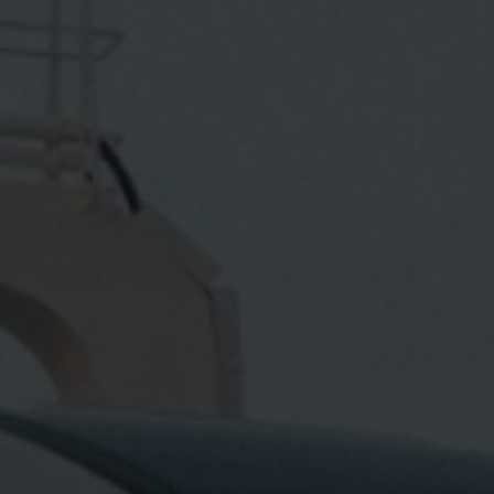
VIELFALT
CARAVANING
MAGAZIN
Caravaning mit
CARAVANING
Hund
WELT
Wellness-
Camping
...und noch mehr!