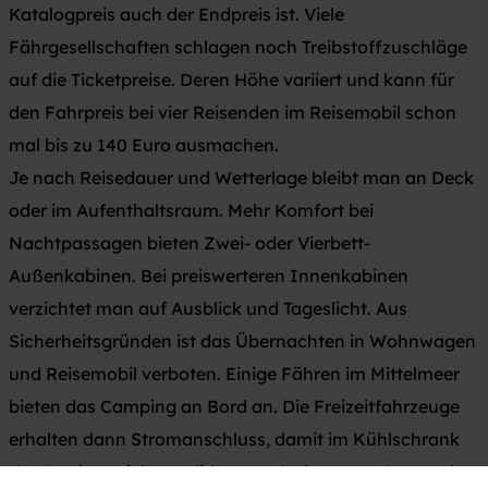
Katalogpreis auch der Endpreis ist. Viele
Fährgesellschaften schlagen noch Treibstoffzuschläge
auf die Ticketpreise. Deren Höhe variiert und kann für
den Fahrpreis bei vier Reisenden im Reisemobil schon
mal bis zu 140 Euro ausmachen.
Je nach Reisedauer und Wetterlage bleibt man an Deck
oder im Aufenthaltsraum. Mehr Komfort bei
Nachtpassagen bieten Zwei- oder Vierbett-
Außenkabinen. Bei preiswerteren Innenkabinen
verzichtet man auf Ausblick und Tageslicht. Aus
Sicherheitsgründen ist das Übernachten in Wohnwagen
und Reisemobil verboten. Einige Fähren im Mittelmeer
bieten das Camping an Bord an. Die Freizeitfahrzeuge
erhalten dann Stromanschluss, damit im Kühlschrank
der Proviant nicht verdirbt. Gas darf zum Kochen und