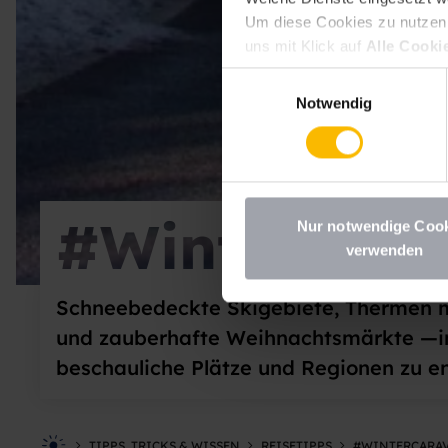
Um diese Cookies zu nutzen, 
uns mit Klick auf
Alle Cooki
erlauben
erteilen. Sie könne
Einwilligungsauswahl
deaktivieren Sie diesen Dien
Notwendig
möchten, müssen Sie Ihre Erz
Datenschutzhinweisen
.
#Wintercara
Nur notwendige Coo
verwenden
Schneebedeckte Skigebiete, Thermen 
und zauberhafte Weihnachtsmärkte —im
beschauliche Plätze und Regionen zu e
TIPPS, TRICKS & WISSEN
REISETIPPS
#WINTERCARA