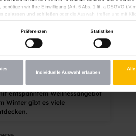
benötigen wir Ihre Einwilligung (Art. 6 Abs. 1 lit. a DSGVO i.
es zulassen und schließen
oder die Auswahl treffen und mit Kli
n Ihre erteilte Einwilligung jederzeit für die Zukunft widerrufen.
st. Wenn Sie unter 16 Jahre alt sind und Ihre Zustimmung zu frei
Präferenzen
Statistiken
iehungsberechtigten um Erlaubnis bitten. Weitere Informationen
vaning
kies
Alle
Individuelle Auswahl erlauben
mit entspanntem Wellnessangebot
 Winter gibt es viele
ntdecken.
VANING