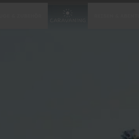
UGE & ZUBEHÖR
REISEN & ABENT
EVENTS & MESSEN
Caravan Salon Düsseldorf
Händlermessen 2026
zur Messe-Übersicht
GEWINNSPIELE
Caravaning-Gewinnspiel
Caravan Urlaub gewinnen
Tor des Monats
weitere Gewinnspiele