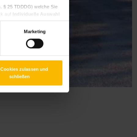
V.m. § 25 TDDDG) welche Sie
ck auf
Individuelle Auswahl
 Um Ihren Widerruf auszuüben,
willigen Diensten geben
Marketing
 finden Sie in unseren
 Cookies zulassen und
schließen