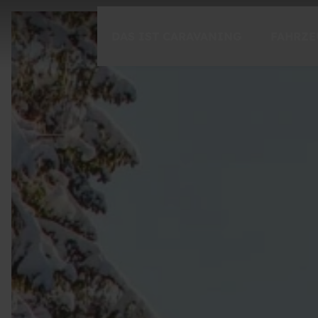
DAS IST CARAVANING
FAHRZE
CARAVANING ENTDECKEN
Freiheit
Spontanität
Momente
CARAVANING 1X1
Einsteigen
Der Ratgeber für unterwegs
Caravaning-Tutorials
Fahrsicherheitstraining mit Timo Boll