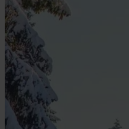
VIELFALT CARAVANING
Caravaning mit Hund
Wellness-Camping
...und noch mehr!