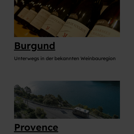
VIELFALT
MAGAZIN
CARAVANING
CARAVANING
Caravaning mit
WELT
Hund
Wellness-Camping
...und noch mehr!
Burgund
Unterwegs in der bekannten Weinbauregion
Provence