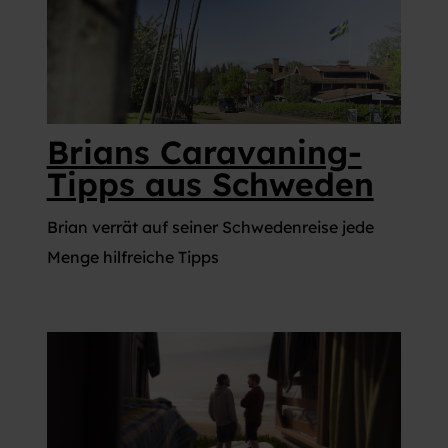
VIELFALT
MAGAZIN
CARAVANING
CARAVANING
Caravaning mit
WELT
Hund
Wellness-Camping
...und noch mehr!
Brians Caravaning-
Tipps aus Schweden
Brian verrät auf seiner Schwedenreise jede
Menge hilfreiche Tipps