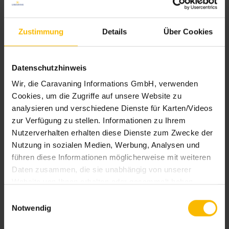
Weitere Themen
durchsuchen:
Zustimmung
Details
Über Cookies
Datenschutzhinweis
Abenteuer
Anschaffung
Atlantik
Wir, die Caravaning Informations GmbH, verwenden
Austausch
Baltikum
Bauernhof
Cookies, um die Zugriffe auf unsere Website zu
Berge
Brians Tour
Campingplätze
analysieren und verschiedene Dienste für Karten/Videos
Caravaning erleben
zur Verfügung zu stellen. Informationen zu Ihrem
Nutzerverhalten erhalten diese Dienste zum Zwecke der
Caravaning-Fahrzeuge
Deutschland
Nutzung in sozialen Medien, Werbung, Analysen und
Erholung
Europa
Exterieur
führen diese Informationen möglicherweise mit weiteren
Daten zusammen, die sie unabhängig von unserer
Fahrrad
Familie
Website von Ihnen erhalten oder gesammelt haben.
Familienfreundlich
Fluss
Welche Dienste eingesetzt werden können Sie den
Einwilligungsauswahl
Details im Cookie-Consent-Tool ersehen.
Frankreich
Freiheit
Genuss
Notwendig
Um diese Cookies zu nutzen, benötigen wir Ihre
Gewinnspiel
Hund
Insel
Interieur