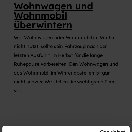
Wohnwagen und
Wohnmobil
überwintern
Wer Wohnwagen oder Wohnmobil im Winter
nicht nutzt, sollte sein Fahrzeug nach der
letzten Ausfahrt im Herbst für die lange
Ruhepause vorbereiten. Den Wohnwagen und
das Wohnmobil im Winter abstellen ist gar
nicht schwer. Wir stellen die wichtigsten Tipps
vor.