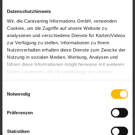
Gewinnspiel
Hund
Insel
Interieur
Datenschutzhinweis
Junge Leute
Kaufen
Kinder
Wir, die Caravaning Informations GmbH, verwenden
Kulinarik
Kultur
Lesestoff
Luxus
Cookies, um die Zugriffe auf unsere Website zu
analysieren und verschiedene Dienste für Karten/Videos
Meer
Messe
Mieten
Mittelmeer
zur Verfügung zu stellen. Informationen zu Ihrem
Offroad
Ostsee
Paare
Park
Nutzerverhalten erhalten diese Dienste zum Zwecke der
Nutzung in sozialen Medien, Werbung, Analysen und
Pflege
Planung
Reiseführer
führen diese Informationen möglicherweise mit weiteren
Reiseziele
Rezepte
See
Sicherheit
Daten zusammen, die sie unabhängig von unserer
Skandinavien
Skifahren
Sport
Website von Ihnen erhalten oder gesammelt haben.
Welche Dienste eingesetzt werden können Sie den
Einwilligungsauswahl
Stellplätze
Städte
Städtetrip
Details im Cookie-Consent-Tool ersehen.
Notwendig
Technik
Tipps
Versorgung
Um diese Cookies zu nutzen, benötigen wir Ihre
Einwilligung (Art. 6 Abs. 1 lit. a DSGVO i.V.m. § 25
Vorschrift
Wald
Wandern
Präferenzen
TDDDG) welche Sie uns mit Klick auf
Alle Cookies
Wassersport
Wellness
Weltreise
zulassen und schließen
oder die Auswahl treffen und
mit Klick auf
Individuelle Auswahl erlauben
erteilen. Sie
Winter
Wintercaravaning
Statistiken