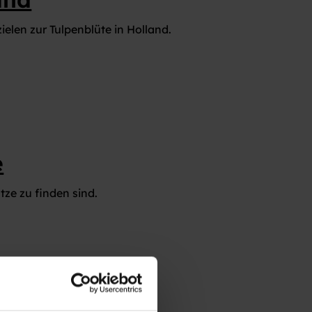
len zur Tulpenblüte in Holland.
e
ze zu finden sind.