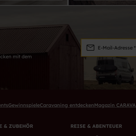
E-Mail-Adresse *
decken mit dem
ents
Gewinnspiele
Caravaning entdecken
Magazin CARAV
E & ZUBEHÖR
REISE & ABENTEUER