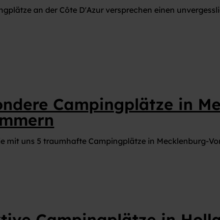
MAGAZIN CARAVANING WELT
gplätze an der Côte D'Azur versprechen einen unvergessl
ondere Campingplätze in Me
ommern
ie mit uns 5 traumhafte Campingplätze in Mecklenburg-V
ktive Campingplätze in Holl