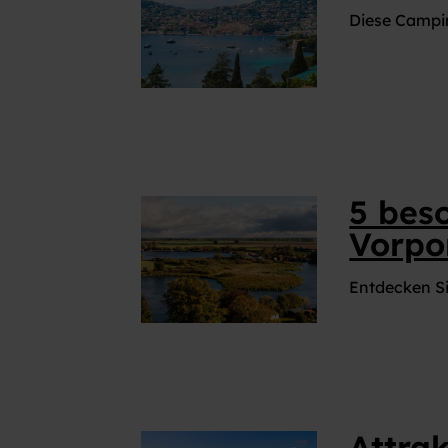
VIELFALT CARAVANING
Diese Campin
Caravaning mit Hund
Wellness-Camping
...und noch mehr!
5 bes
Vorp
Entdecken S
Attra