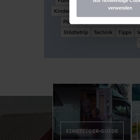
Familienfreundlich
Fluss
Fran
Nur notwendige Coo
verwenden
Kinder
Kulinarik
Kultur
Leses
Planung
Reiseführer
Reisezi
Städtetrip
Technik
Tipps
EINSTEIGER-GUIDE