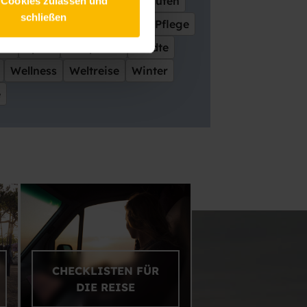
Interieur
Junge Leute
Kaufen
 Cookies zulassen und
schließen
oad
Ostsee
Paare
Park
Pflege
ren
Sport
Stellplätze
Städte
Wellness
Weltreise
Winter
e
CHECKLISTEN FÜR
DIE REISE