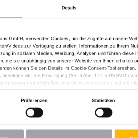
s Caravaning-Tipps aus Sc
Details
 auf seiner Schwedenreise jede Menge hilfreiche Tipps
tions GmbH, verwenden Cookies, um die Zugriffe auf unsere Web
ten/Videos zur Verfügung zu stellen. Informationen zu Ihrem Nut
ung in sozialen Medien, Werbung, Analysen und führen diese I
, die sie unabhängig von unserer Website von Ihnen erhalten 
erden können Sie den Details im Cookie-Consent-Tool ersehen.
benötigen wir Ihre Einwilligung (Art. 6 Abs. 1 lit. a DSGVO i.
es zulassen und schließen
oder die Auswahl treffen und mit Kli
Weitere Themen durchsuchen
n Ihre erteilte Einwilligung jederzeit für die Zukunft widerrufen.
st. Wenn Sie unter 16 Jahre alt sind und Ihre Zustimmung zu frei
Präferenzen
Statistiken
iehungsberechtigten um Erlaubnis bitten. Weitere Informationen
Atlantik
Austausch
Baltikum
Bauernhof
Berge
B
vaning-Fahrzeuge
Deutschland
Erholung
Europa
E