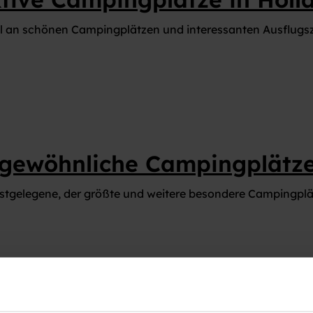
 an schönen Campingplätzen und interessanten Ausflugszie
gewöhnliche Campingplätz
tgelegene, der größte und weitere besondere Campingplät