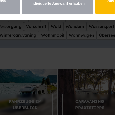
kreich
Freiheit
Genuss
Gewinnspiel
Hund
Insel
kies
Alle
Individuelle Auswahl erlauben
toff
Luxus
Meer
Messe
Mieten
Mittelmeer
Offr
ele
Rezepte
See
Sicherheit
Skandinavien
Skifah
Versorgung
Vorschrift
Wald
Wandern
Wassersport
Wintercaravaning
Wohnmobil
Wohnwagen
Überse
FAHRZEUGE IM
CARAVANING
ÜBERBLICK
PRAXISTIPPS