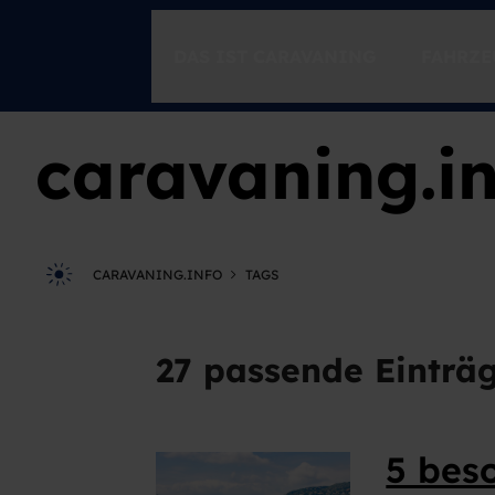
DAS IST CARAVANING
FAHRZE
caravaning.in
CARAVANING ENTDECKEN
Freiheit
Spontanität
Momente
CARAVANING.INFO
TAGS
CARAVANING 1X1
Einsteigen
27 passende Einträg
Der Ratgeber für unterwegs
Caravaning-Tutorials
Fahrsicherheitstraining mit Timo Boll
5 bes