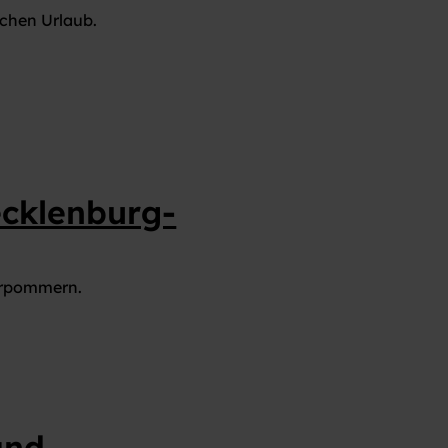
EIGENES FAHRZEUG GEWINNEN!
ichen Urlaub.
cklenburg-
orpommern.
and