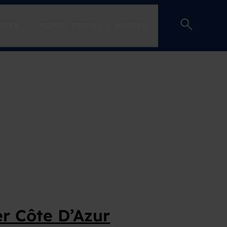
EUER
TIPPS, TRICKS & WISSEN
EINSTEIGER-GUIDE
r Côte D’Azur