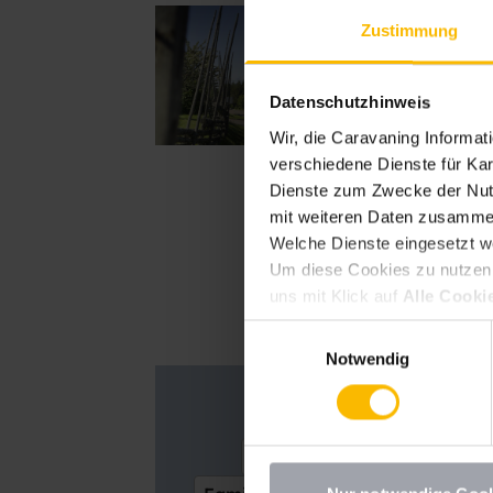
Brian
Zustimmung
Brian verrät
Datenschutzhinweis
Wir, die Caravaning Informa
verschiedene Dienste für Kar
Dienste zum Zwecke der Nutz
mit weiteren Daten zusammen
Welche Dienste eingesetzt w
Um diese Cookies zu nutzen, 
uns mit Klick auf
Alle Cooki
erlauben
erteilen. Sie könne
Einwilligungsauswahl
deaktivieren Sie diesen Dien
Notwendig
möchten, müssen Sie Ihre Erz
Datenschutzhinweisen
.
Abenteuer
Anschaffung
Caravaning erleben
Cara