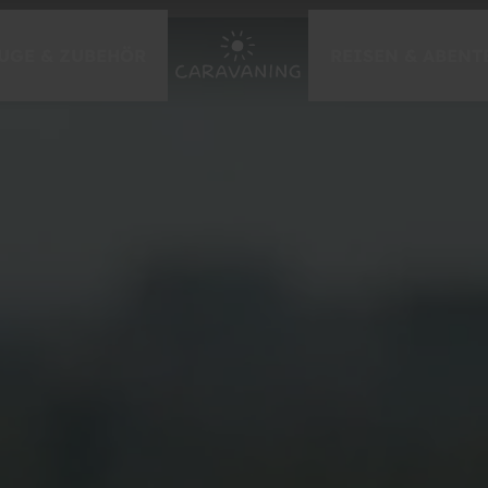
UGE & ZUBEHÖR
REISEN & ABENT
EVENTS & MESSEN
Caravan Salon Düsseldorf
Händlermessen 2026
zur Messe-Übersicht
GEWINNSPIELE
Caravaning-Gewinnspiel
Caravan Urlaub gewinnen
Tor des Monats
weitere Gewinnspiele