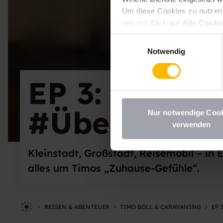
Um diese Cookies zu nutzen, 
uns mit Klick auf
Alle Cooki
erlauben
erteilen. Sie könne
Einwilligungsauswahl
deaktivieren Sie diesen Dien
Notwendig
möchten, müssen Sie Ihre Erz
Datenschutzhinweisen
.
EP 3: Timo Bo
#ÜberallZuh
Nur notwendige Coo
verwenden
Kleinstadt, Großstadt, Reisemobil – in 
alles um Timos „Zuhause-Gefühle“.
REISEN & ABENTEUER
TIMO BOLL & CARAVANING
EP 