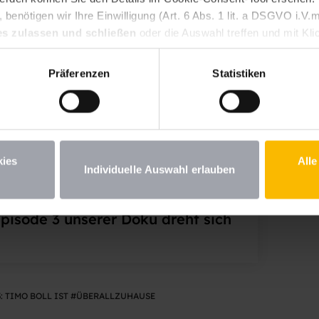
benötigen wir Ihre Einwilligung (Art. 6 Abs. 1 lit. a DSGVO i.
es zulassen und schließen
oder die Auswahl treffen und mit Kli
n Ihre erteilte Einwilligung jederzeit für die Zukunft widerrufen.
st. Wenn Sie unter 16 Jahre alt sind und Ihre Zustimmung zu frei
Präferenzen
Statistiken
iehungsberechtigten um Erlaubnis bitten. Weitere Informationen
ll ist
ause
kies
Alle
Individuelle Auswahl erlauben
Episode 3 unserer Doku dreht sich
3: TIMO BOLL IST #ÜBERALLZUHAUSE