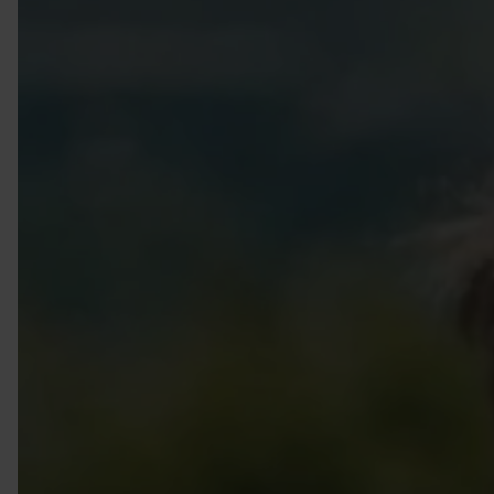
VIELFALT CARAVANING
Caravaning mit Hund
Wellness-Camping
...und noch mehr!