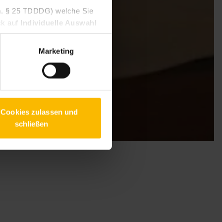
V.m. § 25 TDDDG) welche Sie
ck auf
Individuelle Auswahl
 Um Ihren Widerruf auszuüben,
willigen Diensten geben
Marketing
 finden Sie in unseren
 Cookies zulassen und
schließen