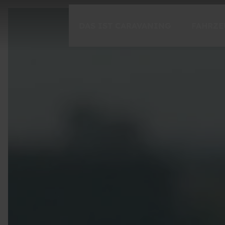
DAS IST CARAVANING
FAHRZE
CARAVANING ENTDECKEN
Freiheit
Spontanität
Momente
CARAVANING 1X1
Einsteigen
Der Ratgeber für unterwegs
Caravaning-Tutorials
Fahrsicherheitstraining mit Timo Boll