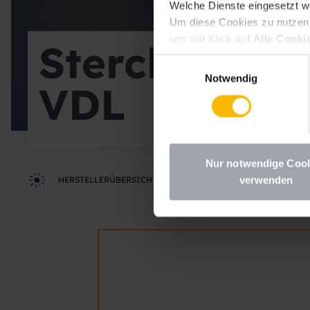
Welche Dienste eingesetzt w
Um diese Cookies zu nutzen, 
uns mit Klick auf
Alle Cooki
Sterckeman
erlauben
erteilen. Sie könne
Einwilligungsauswahl
deaktivieren Sie diesen Dien
Notwendig
VDL
möchten, müssen Sie Ihre Erz
Datenschutzhinweisen
.
Nur notwendige Coo
verwenden
HERSTELLERÜBERSICHT
STERCKEMAN