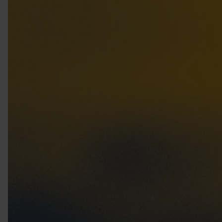
VIELFALT CARAVANING
Caravaning mit Hund
Wellness-Camping
...und noch mehr!