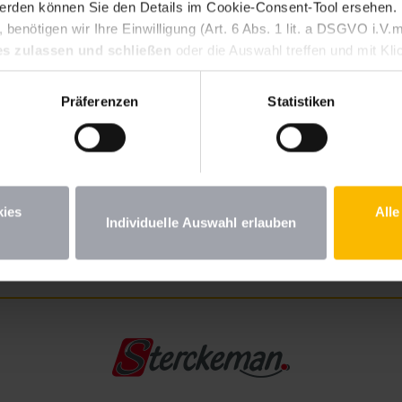
erden können Sie den Details im Cookie-Consent-Tool ersehen.
benötigen wir Ihre Einwilligung (Art. 6 Abs. 1 lit. a DSGVO i.
es zulassen und schließen
oder die Auswahl treffen und mit Kli
 Ι TRIGANO
n Ihre erteilte Einwilligung jederzeit für die Zukunft widerrufen.
st. Wenn Sie unter 16 Jahre alt sind und Ihre Zustimmung zu frei
Präferenzen
Statistiken
iehungsberechtigten um Erlaubnis bitten. Weitere Informationen
kies
Alle
Individuelle Auswahl erlauben