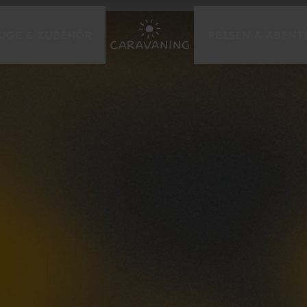
UGE & ZUBEHÖR
REISEN & ABENT
EVENTS & MESSEN
Caravan Salon Düsseldorf
Händlermessen 2026
zur Messe-Übersicht
GEWINNSPIELE
Caravaning-Gewinnspiel
Caravan Urlaub gewinnen
Tor des Monats
weitere Gewinnspiele