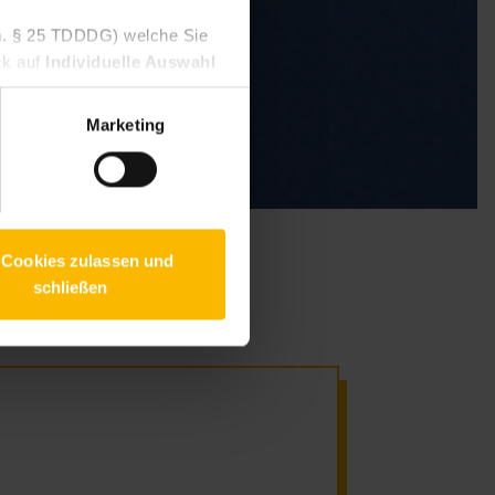
V.m. § 25 TDDDG) welche Sie
ck auf
Individuelle Auswahl
 Um Ihren Widerruf auszuüben,
willigen Diensten geben
Marketing
 finden Sie in unseren
 Cookies zulassen und
schließen