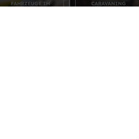
FAHRZEUGE IM
CARAVANING
ÜBERBLICK
PRAXISTIPPS
E-Mail-Adresse *
decken mit dem
ents
Gewinnspiele
Caravaning entdecken
Magazin CARAV