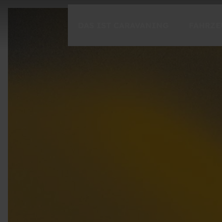
DAS IST CARAVANING
FAHRZE
CARAVANING ENTDECKEN
Freiheit
Spontanität
Momente
CARAVANING 1X1
Einsteigen
Der Ratgeber für unterwegs
Caravaning-Tutorials
Fahrsicherheitstraining mit Timo Boll