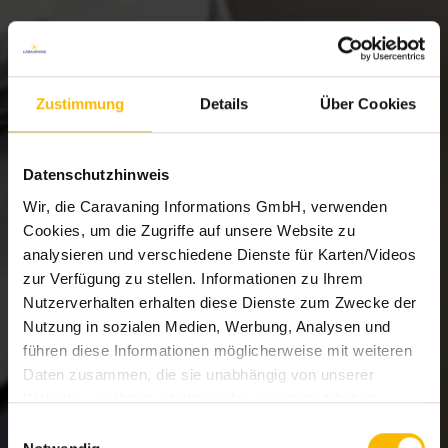
Zustimmung
Details
Über Cookies
Datenschutzhinweis
Wir, die Caravaning Informations GmbH, verwenden
Cookies, um die Zugriffe auf unsere Website zu
analysieren und verschiedene Dienste für Karten/Videos
zur Verfügung zu stellen. Informationen zu Ihrem
Nutzerverhalten erhalten diese Dienste zum Zwecke der
Nutzung in sozialen Medien, Werbung, Analysen und
führen diese Informationen möglicherweise mit weiteren
Daten zusammen, die sie unabhängig von unserer
Website von Ihnen erhalten oder gesammelt haben.
Welche Dienste eingesetzt werden können Sie den
Einwilligungsauswahl
Details im Cookie-Consent-Tool ersehen.