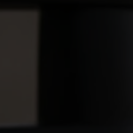
VIELFALT
CARAVANING
MAGAZIN
Caravaning mit
CARAVANING
Hund
WELT
Wellness-
Camping
...und noch mehr!