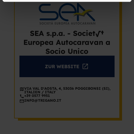
SEA s.p.a. - Societ√†
Europea Autocaravan a
Socio Unico
ZUR WEBSITE
VIA VAL D'AOSTA, 4, 53036 POGGIBONSI (SI),
ITALIEN / ITALY
+39 0577 9951
INFO@TRIGANO.IT