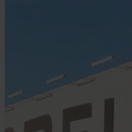
VIELFALT CARAVANING
Caravaning mit Hund
Wellness-Camping
...und noch mehr!