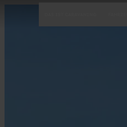
DAS IST CARAVANING
FAHRZE
CARAVANING ENTDECKEN
Freiheit
Spontanität
Momente
CARAVANING 1X1
Einsteigen
Der Ratgeber für unterwegs
Caravaning-Tutorials
Fahrsicherheitstraining mit Timo Boll