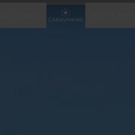
UGE & ZUBEHÖR
REISEN & ABENT
EVENTS & MESSEN
Caravan Salon Düsseldorf
Händlermessen 2026
zur Messe-Übersicht
GEWINNSPIELE
Caravaning-Gewinnspiel
Caravan Urlaub gewinnen
Tor des Monats
weitere Gewinnspiele