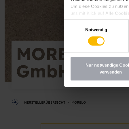
Um diese Cookies zu nutzen, 
uns mit Klick auf
Alle Cooki
erlauben
erteilen. Sie könne
Einwilligungsauswahl
deaktivieren Sie diesen Dien
Notwendig
möchten, müssen Sie Ihre Erz
Datenschutzhinweisen
.
MORELO Rei
GmbH
Nur notwendige Coo
verwenden
HERSTELLERÜBERSICHT
MORELO