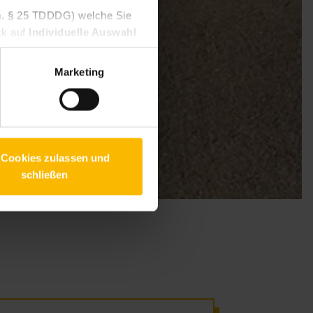
V.m. § 25 TDDDG) welche Sie
ck auf
Individuelle Auswahl
 Um Ihren Widerruf auszuüben,
willigen Diensten geben
Marketing
 finden Sie in unseren
 Cookies zulassen und
schließen