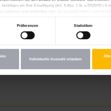
benötigen wir Ihre Einwilligung (Art. 6 Abs. 1 lit. a DSGVO i.
es zulassen und schließen
oder die Auswahl treffen und mit Kli
n Ihre erteilte Einwilligung jederzeit für die Zukunft widerrufen.
st. Wenn Sie unter 16 Jahre alt sind und Ihre Zustimmung zu frei
Präferenzen
Statistiken
iehungsberechtigten um Erlaubnis bitten. Weitere Informationen
semobile
kies
Alle
Individuelle Auswahl erlauben