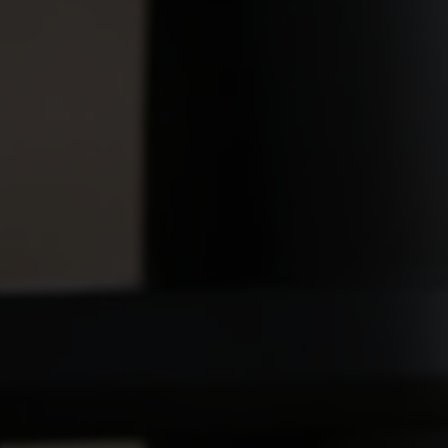
VIELFALT
CARAVANING
MAGAZIN
Caravaning mit
CARAVANING
Hund
WELT
Wellness-
Camping
...und noch mehr!