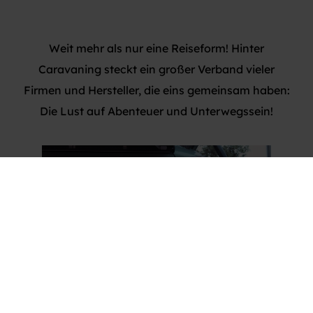
Weit mehr als nur eine Reiseform! Hinter
Caravaning steckt ein großer Verband vieler
Firmen und Hersteller, die eins gemeinsam haben:
Die Lust auf Abenteuer und Unterwegssein!
EINSTEIGER-GUIDE