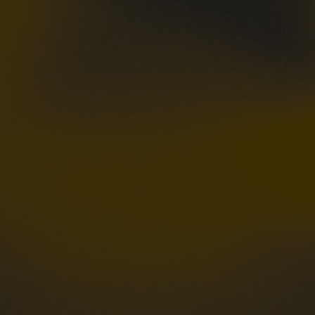
VIELFALT
CARAVANING
MAGAZIN
Caravaning mit
CARAVANING
Hund
WELT
Wellness-
Camping
...und noch mehr!