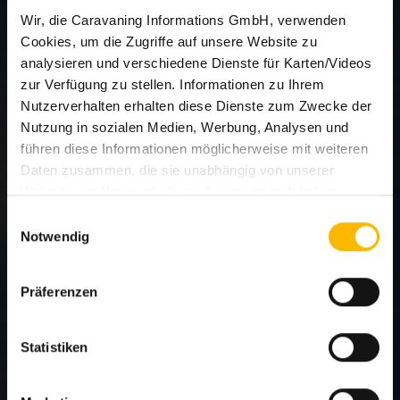
Wir, die Caravaning Informations GmbH, verwenden
Cookies, um die Zugriffe auf unsere Website zu
analysieren und verschiedene Dienste für Karten/Videos
zur Verfügung zu stellen. Informationen zu Ihrem
Nutzerverhalten erhalten diese Dienste zum Zwecke der
Nutzung in sozialen Medien, Werbung, Analysen und
führen diese Informationen möglicherweise mit weiteren
Daten zusammen, die sie unabhängig von unserer
Website von Ihnen erhalten oder gesammelt haben.
Welche Dienste eingesetzt werden können Sie den
Einwilligungsauswahl
Details im Cookie-Consent-Tool ersehen.
Notwendig
Um diese Cookies zu nutzen, benötigen wir Ihre
Einwilligung (Art. 6 Abs. 1 lit. a DSGVO i.V.m. § 25
Präferenzen
TDDDG) welche Sie uns mit Klick auf
Alle Cookies
zulassen und schließen
oder die Auswahl treffen und
mit Klick auf
Individuelle Auswahl erlauben
erteilen. Sie
Statistiken
können Ihre erteilte Einwilligung jederzeit für die Zukunft
widerrufen. Um Ihren Widerruf auszuüben, deaktivieren
Chausson