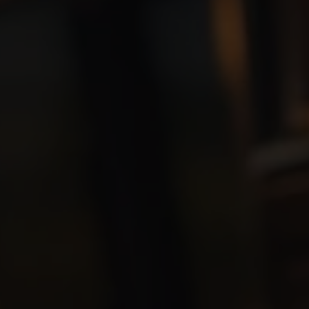
VIELFALT
CARAVANING
MAGAZIN
Caravaning mit
CARAVANING
Hund
WELT
Wellness-
Camping
...und noch mehr!