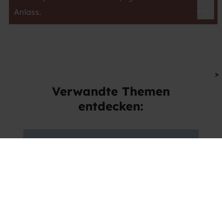
Anlass.
>
Verwandte Themen
entdecken:
Gewinnspiel
Wir sind Caravaning